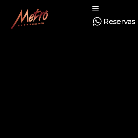
Reservas
Metrô Club Show
A boate mais tradicional de Curitiba. Venha curtir a sua noite com na boate mais luxuosa e glamourosa do Paraná!