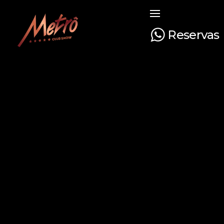
Reservas
Metrô Club Show
A boate mais tradicional de Curitiba. Venha curtir a sua noite com na boate mais luxuosa e glamourosa do Paraná!