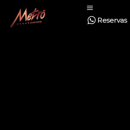
Reservas
Metrô Club Show
A boate mais tradicional de Curitiba. Venha curtir a sua noite com na boate mais luxuosa e glamourosa do Paraná!