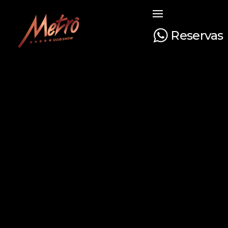
Reservas
Metrô Club Show
A boate mais tradicional de Curitiba. Venha curtir a sua noite com na boate mais luxuosa e glamourosa do Paraná!