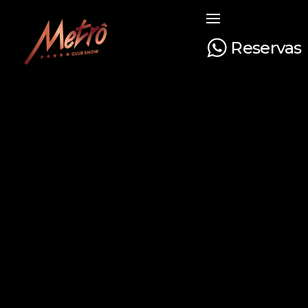
Reservas
Metrô Club Show
A boate mais tradicional de Curitiba. Venha curtir a sua noite com na boate mais luxuosa e glamourosa do Paraná!