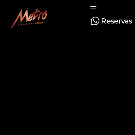
Reservas
Metrô Club Show
A boate mais tradicional de Curitiba. Venha curtir a sua noite com na boate mais luxuosa e glamourosa do Paraná!