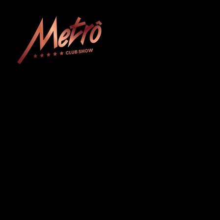
Metrô Club Show
A boate mais tradicional de Curitiba. Venha curtir a sua noite com na boate mais luxuosa e glamourosa do Paraná!