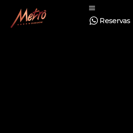
Reservas
Metrô Club Show
A boate mais tradicional de Curitiba. Venha curtir a sua noite com na boate mais luxuosa e glamourosa do Paraná!