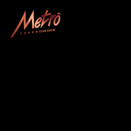
Metrô Club Show
A boate mais tradicional de Curitiba. Venha curtir a sua noite com na boate mais luxuosa e glamourosa do Paraná!