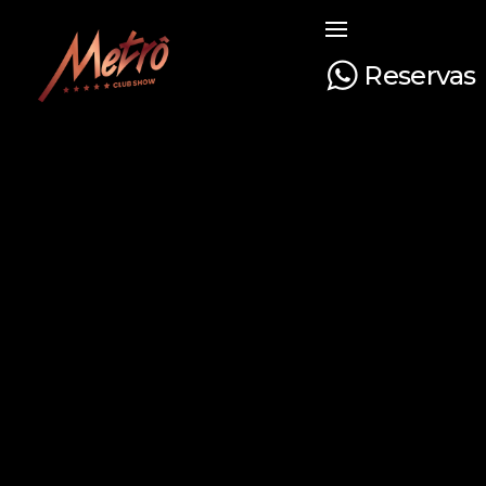
Reservas
Metrô Club Show
A boate mais tradicional de Curitiba. Venha curtir a sua noite com na boate mais luxuosa e glamourosa do Paraná!