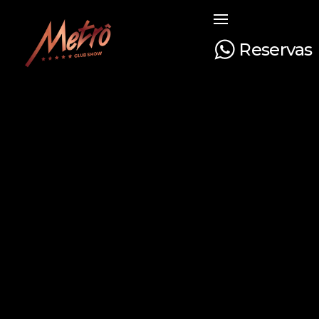
Reservas
Metrô Club Show
A boate mais tradicional de Curitiba. Venha curtir a sua noite com na boate mais luxuosa e glamourosa do Paraná!