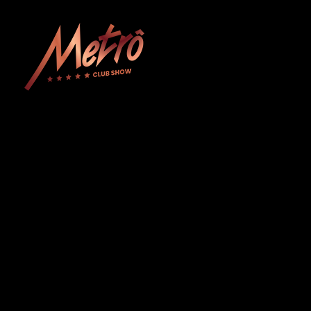
Metrô Club Show
A boate mais tradicional de Curitiba. Venha curtir a sua noite com na boate mais luxuosa e glamourosa do Paraná!