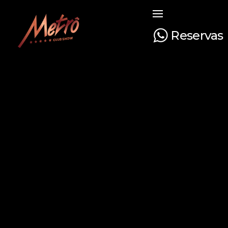
Reservas
Metrô Club Show
A boate mais tradicional de Curitiba. Venha curtir a sua noite com na boate mais luxuosa e glamourosa do Paraná!