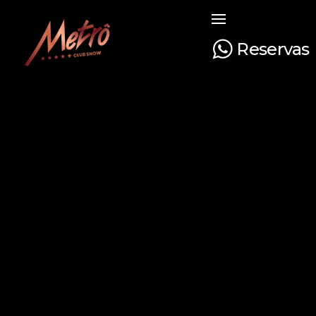
Reservas
Metrô Club Show
A boate mais tradicional de Curitiba. Venha curtir a sua noite com na boate mais luxuosa e glamourosa do Paraná!