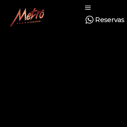
Reservas
Metrô Club Show
A boate mais tradicional de Curitiba. Venha curtir a sua noite com na boate mais luxuosa e glamourosa do Paraná!