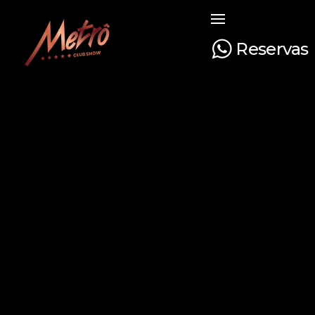
Reservas
Metrô Club Show
A boate mais tradicional de Curitiba. Venha curtir a sua noite com na boate mais luxuosa e glamourosa do Paraná!