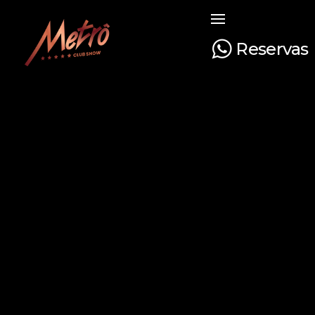
Reservas
Metrô Club Show
A boate mais tradicional de Curitiba. Venha curtir a sua noite com na boate mais luxuosa e glamourosa do Paraná!