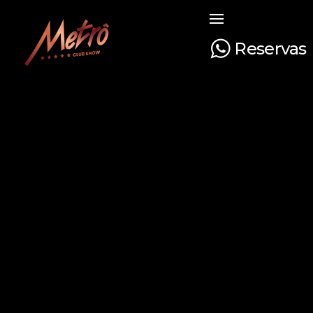
Reservas
Metrô Club Show
A boate mais tradicional de Curitiba. Venha curtir a sua noite com na boate mais luxuosa e glamourosa do Paraná!