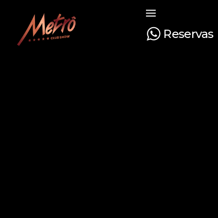
Reservas
Metrô Club Show
A boate mais tradicional de Curitiba. Venha curtir a sua noite com na boate mais luxuosa e glamourosa do Paraná!