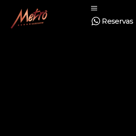
Reservas
Metrô Club Show
A boate mais tradicional de Curitiba. Venha curtir a sua noite com na boate mais luxuosa e glamourosa do Paraná!