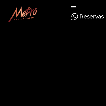
Reservas
Metrô Club Show
A boate mais tradicional de Curitiba. Venha curtir a sua noite com na boate mais luxuosa e glamourosa do Paraná!