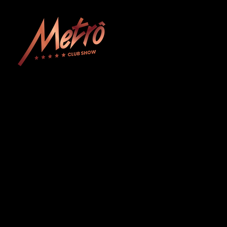
Metrô Club Show
A boate mais tradicional de Curitiba. Venha curtir a sua noite com na boate mais luxuosa e glamourosa do Paraná!